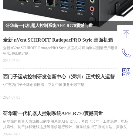
研华新一代机器人控制系统AFE-R770震撼问世
ꁸ
研华面向机器人市场推出的专用系统AFE-R770，考虑了尺寸、工作温度、电
全新 nVent SCHROFF RatiopacPRO Style 桌面机箱
压、抗震性、抗干扰和无线连接等需求进行设计。该系统集成了激光雷达、摄
全新 nVent SCHROFF RatiopacPRO Style 桌面机箱可为测试测量应用场景快速、轻
像头、IMU、车辆和电池等重要组件。它还配备了专用实时操作系统、驱动程
ꂅ
回到顶部
松实现机箱定制
序、ROS2环境、AI工具、仿真功能、SLAM和导航工具，为开发人员提供了
2024-07-01
一个快速和友好的硬件和软件开发环境。
ꀥ
13893371158
西门子运动控制研发创新中心（深圳）正式投入运营
•扩充西门子全球创新网络，立足中国服务全球市场
微信二维码
•提升运动控制领域的软硬件技术能力，加速创新研发与成果转化
2024-07-01
•创造更多就业机会，挖掘、培养、储备数字化创新型人才
研华新一代机器人控制系统AFE-R770震撼问世
研华面向机器人市场推出的专用系统AFE-R770，考虑了尺寸、工作温度、电压、
抗震性、抗干扰和无线连接等需求进行设计。该系统集成了激光雷达、摄像头、
IMU、车辆和电池等重要组件。它还配备了专用实时操作系统、驱动程序、ROS2
2024-07-01