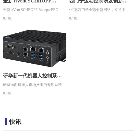
全新 nVent SCHROFF
西门子运动控制研发创新中
RatiopacPRO Style 桌面机箱
全新 nVent SCHROFF RatiopacPRO
心（深圳）正式投入运营
•扩充西门子全球创新网络，立足中国
07-01
07-01
Style 桌面机箱可为测试测量应用场景快
服务全球市场
速、轻松实现机箱定制
•提升运动控制领域的软硬件技术能
力，加速创新研发与成果转化
•创造更多就业机会，挖掘、培养、储
备数字化创新型人才
研华新一代机器人控制系统
AFE-R770震撼问世
研华面向机器人市场推出的专用系统
07-01
AFE-R770，考虑了尺寸、工作温度、
电压、抗震性、抗干扰和无线连接等需
求进行设计。该系统集成了激光雷达、
摄像头、IMU、车辆和电池等重要组
快讯
件。它还配备了专用实时操作系统、驱